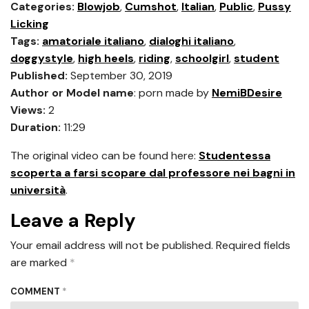
Categories:
Blowjob
,
Cumshot
,
Italian
,
Public
,
Pussy
Licking
Tags:
amatoriale italiano
,
dialoghi italiano
,
doggystyle
,
high heels
,
riding
,
schoolgirl
,
student
Published:
September 30, 2019
Author or Model name
: porn made by
NemiBDesire
Views:
2
Duration:
11:29
The original video can be found here:
Studentessa
scoperta a farsi scopare dal professore nei bagni in
università
.
Leave a Reply
Your email address will not be published.
Required fields
are marked
*
COMMENT
*